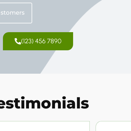
ustomers
(123) 456 7890
estimonials