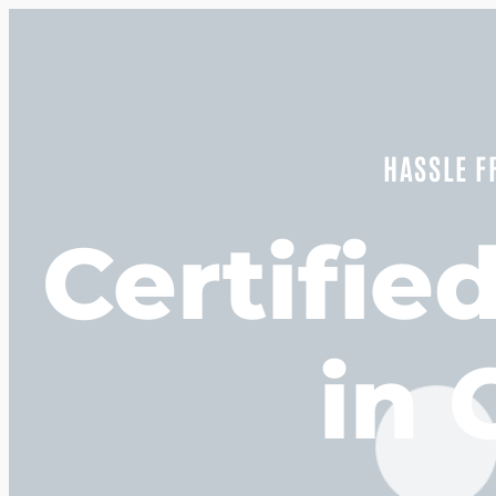
HASSLE F
Certifie
in 