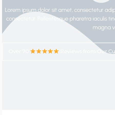
Lorem ipsum dolor sit amet, consectetur adipis
consectetur. Pellentesque pharetra iaculis tin
magna ve
Over 70
Reviews from Our C