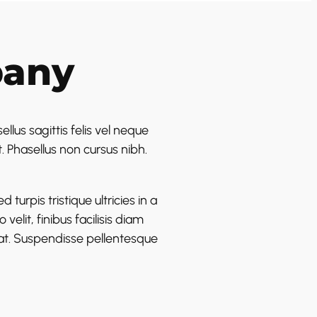
pany
llus sagittis felis vel neque
. Phasellus non cursus nibh.
turpis tristique ultricies in a
lit, finibus facilisis diam
 erat. Suspendisse pellentesque