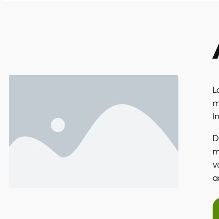
L
m
I
D
m
v
a