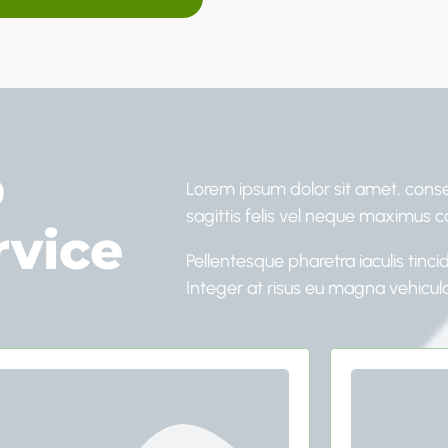
p
Lorem ipsum dolor sit amet, consec
sagittis felis vel neque maximus 
rvice
Pellentesque pharetra iaculis tinci
Integer at risus eu magna vehicula