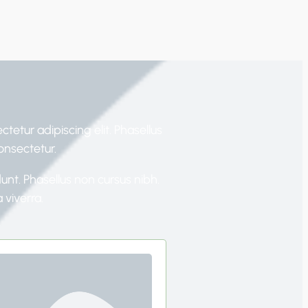
tetur adipiscing elit. Phasellus
consectetur.
dunt. Phasellus non cursus nibh.
 viverra.