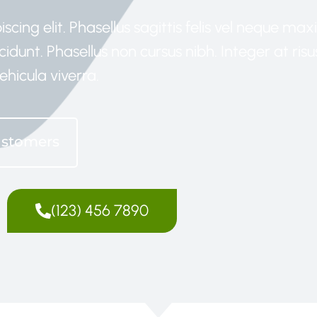
cing elit. Phasellus sagittis felis vel neque ma
cidunt. Phasellus non cursus nibh. Integer at risu
hicula viverra.
ustomers
(123) 456 7890