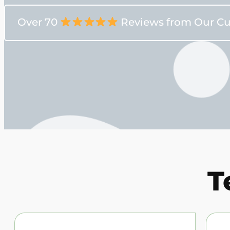
Over 70
Reviews from Our C
T