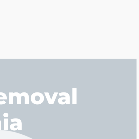
emoval
nia